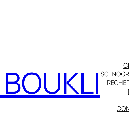
C
. BOUKLI
SCENOGR
RECHE
CO