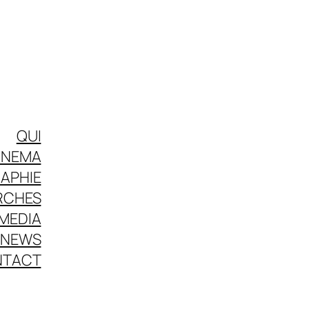
QUI
INEMA
APHIE
RCHES
MEDIA
NEWS
NTACT